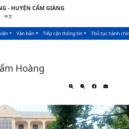
NG - HUYỆN CẨM GIÀNG
|
中文
kiện
Văn bản
Tiếp cận thông tin
Thủ tục hành chí
 Cẩm Hoàng